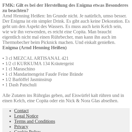
FMK: Gilt es bei der Herstellung des Enigma etwas Besonderes
zu beachten?
Arnd Henning Heißen: Im Grunde nicht. Je natürlich, umso besser.
Der Enigma ist ein simpler Drink. Es gibt auch keine Dekoration. Es
geht um den Aspekt des Wassers. Es muss auch kein Kelch sein,
wie wir ihn verwenden, es reicht eine Copita. Man braucht
eigentlich nicht mal einen Rührbecher, man kann ihn auch im
Thermobecher beim Picknick machen. Und eiskalt genießen.
Enigma (Arnd Henning Heißen)
• 3 cl MEZCAL ARTISANAL 421
• 1/2 cl KURKUMA 134 Kräutergeist
• 1 cl Maraschino
• 1 cl Mandarinengeist Faude Feine Brände
• 1/2 Barlöffel Jasminsirup
• 1 Dash Patschuli
Alle Zutaten ins Rührglas geben, auf Eiswürfel kalt rühren und in
einen Kelch, eine Copita oder ein Nick & Nora Glas abseihen.
Contact
Legal Notice
Terms and Conditions
Privacy
Cookie Policy