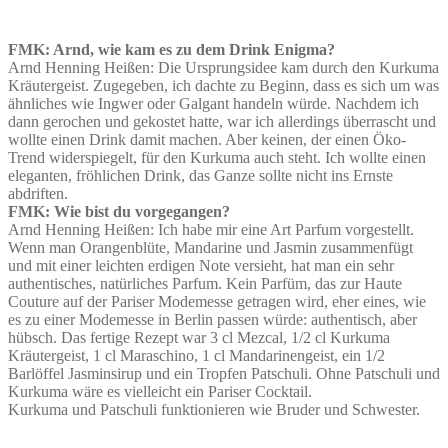
FMK: Arnd, wie kam es zu dem Drink Enigma?
Arnd Henning Heißen: Die Ursprungsidee kam durch den Kurkuma
Kräutergeist. Zugegeben, ich dachte zu Beginn, dass es sich um was
ähnliches wie Ingwer oder Galgant handeln würde. Nachdem ich
dann gerochen und gekostet hatte, war ich allerdings überrascht und
wollte einen Drink damit machen. Aber keinen, der einen Öko-
Trend widerspiegelt, für den Kurkuma auch steht. Ich wollte einen
eleganten, fröhlichen Drink, das Ganze sollte nicht ins Ernste
abdriften.
FMK: Wie bist du vorgegangen?
Arnd Henning Heißen: Ich habe mir eine Art Parfum vorgestellt.
Wenn man Orangenblüte, Mandarine und Jasmin zusammenfügt
und mit einer leichten erdigen Note versieht, hat man ein sehr
authentisches, natürliches Parfum. Kein Parfüm, das zur Haute
Couture auf der Pariser Modemesse getragen wird, eher eines, wie
es zu einer Modemesse in Berlin passen würde: authentisch, aber
hübsch. Das fertige Rezept war 3 cl Mezcal, 1/2 cl Kurkuma
Kräutergeist, 1 cl Maraschino, 1 cl Mandarinengeist, ein 1/2
Barlöffel Jasminsirup und ein Tropfen Patschuli. Ohne Patschuli und
Kurkuma wäre es vielleicht ein Pariser Cocktail.
Kurkuma und Patschuli funktionieren wie Bruder und Schwester.