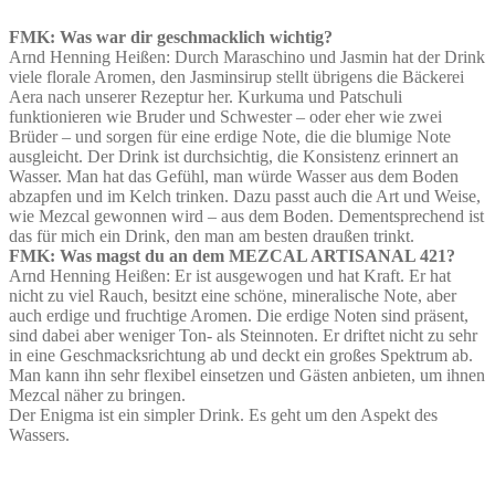
FMK: Was war dir geschmacklich wichtig?
Arnd Henning Heißen: Durch Maraschino und Jasmin hat der Drink
viele florale Aromen, den Jasminsirup stellt übrigens die Bäckerei
Aera nach unserer Rezeptur her. Kurkuma und Patschuli
funktionieren wie Bruder und Schwester – oder eher wie zwei
Brüder – und sorgen für eine erdige Note, die die blumige Note
ausgleicht. Der Drink ist durchsichtig, die Konsistenz erinnert an
Wasser. Man hat das Gefühl, man würde Wasser aus dem Boden
abzapfen und im Kelch trinken. Dazu passt auch die Art und Weise,
wie Mezcal gewonnen wird – aus dem Boden. Dementsprechend ist
das für mich ein Drink, den man am besten draußen trinkt.
FMK: Was magst du an dem MEZCAL ARTISANAL 421?
Arnd Henning Heißen: Er ist ausgewogen und hat Kraft. Er hat
nicht zu viel Rauch, besitzt eine schöne, mineralische Note, aber
auch erdige und fruchtige Aromen. Die erdige Noten sind präsent,
sind dabei aber weniger Ton- als Steinnoten. Er driftet nicht zu sehr
in eine Geschmacksrichtung ab und deckt ein großes Spektrum ab.
Man kann ihn sehr flexibel einsetzen und Gästen anbieten, um ihnen
Mezcal näher zu bringen.
Der Enigma ist ein simpler Drink. Es geht um den Aspekt des
Wassers.