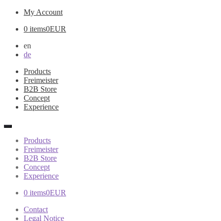
My Account
0 items
0EUR
en
de
Products
Freimeister
B2B Store
Concept
Experience
Products
Freimeister
B2B Store
Concept
Experience
0 items
0EUR
Contact
Legal Notice